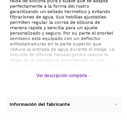
falda de silicona pura y suave que se adapta
perfectamente a la forma del rostro
garantizando un sellado hermetico y evitando
filtraciones de agua. Sus hebillas ajustables
permiten regular la correa de silicona de
manera rapida y sencilla para un ajuste
personalizado y seguro. Por su parte el snorkel
semiseco esta equipado con un deflector
antisalpicaduras en la parte superior que
reduce la entrada de agua durante el oleaje. La
boquilla de silicona hipoalergenica reduce la
fatiga de la mandibula permitiendo un uso
prolongado sin molestias. Ademas incorpora una
valvula de purga inferior que facilita la
Ver descripción completa
expulsion rapida de cualquier residuo de agua.
Este juego de snorkel es ligero compacto y facil
de transportar lo que lo convierte en el
companero de viaje perfecto para tus
vacaciones en la playa.
Información del fabricante
ESTE PRODUCTO VIENE DE USA DENTRO DEL
MARCO DEL SERVICIO "PUERTA A PUERTA" QUE
RIGE PARA LOS ENVíOS POSTALES
INTERNACIONALES.