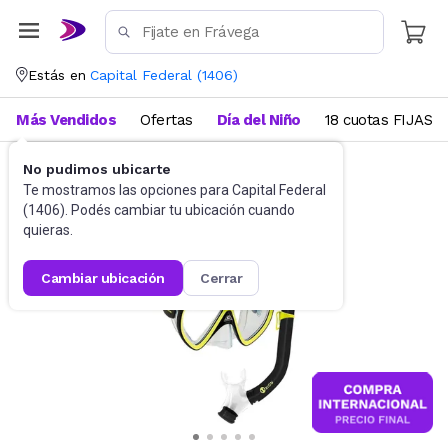
Estás en
Capital Federal
(
1406
)
Más Vendidos
Ofertas
Día del Niño
18 cuotas FIJAS
No pudimos ubicarte
Deportes
Deportes acuáticos
Te mostramos las opciones para
Capital Federal
(
1406
). Podés cambiar tu ubicación cuando
quieras.
cambiar ubicación
cerrar