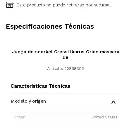
Este producto no puede retirarse por sucursal
Ingresá código postal (sólo números)
CALCULAR
Especificaciones Técnicas
Juego de snorkel Cressi Ikarus Orion mascara
de
Artículo:
22898305
Características Técnicas
Modelo y origen
Origen
United States