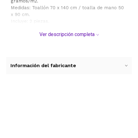
gramos/m2.
Medidas: Toallón 70 x 140 cm / toalla de mano 50
x 90 cm.
Incluye: 2 piezas.
Ver descripción completa
Especificaciones
Fáciles de cuidar:
Se recomienda lavar antes del primer uso.
Evitá el exceso de suavizante para mantener la
absorción y suavidad natural.
Información del fabricante
Secado a la sombra, no requieren plancha.
Seguí siempre las instrucciones de la etiqueta para
prolongar su vida útil.
Ver más contenido