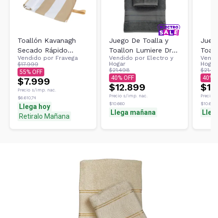
Toallón Kavanagh
Juego De Toalla y
Juego
Secado Rápido
Toallon Lumiere Dry
Toall
Vendido por
Fravega
Vendido por
Electro y
Vendi
Microfibra 260gr
Alice Gris 360
Alice
Hogar
Hogar
$17.999
70x140cm Rayada
Gramos
Gram
$21.498
$21.4
55
40
40
Beige/Blanco
$7.999
$12.899
$12
Precio s/imp. nac.
Precio s/imp. nac.
Precio s
$6.610,74
$10.660
$10.660
Llega hoy
Llega mañana
Lleg
Retiralo Mañana