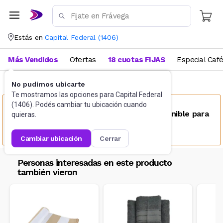
Estás en
Capital Federal
(
1406
)
Más Vendidos
Ofertas
18 cuotas FIJAS
Especial Caf
No pudimos ubicarte
Blanquería
Toallas y toallones
Te mostramos las opciones para
Capital Federal
(
1406
). Podés cambiar tu ubicación cuando
Este producto no se encuentra disponible para
quieras.
tu ubicación
cambiar ubicación
cerrar
Personas interesadas en este producto
también vieron