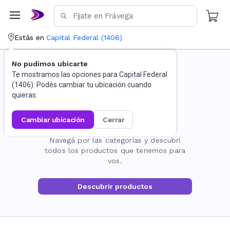
Estás en
Capital Federal
(
1406
)
No pudimos ubicarte
Te mostramos las opciones para
Capital Federal
(
1406
). Podés cambiar tu ubicación cuando
quieras.
cambiar ubicación
cerrar
La página no existe
Navegá por las categorías y descubrí
todos los productos que tenemos para
vos.
Descubrir productos