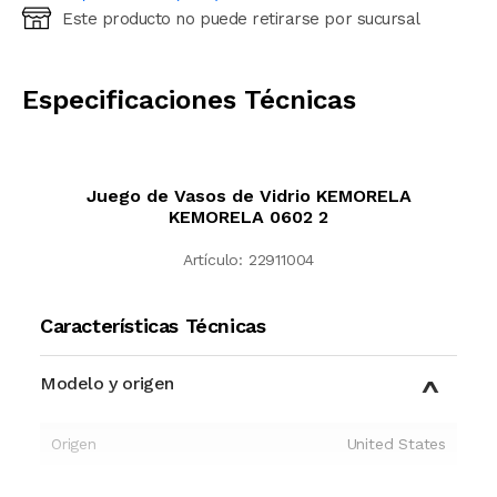
Este producto no puede retirarse por sucursal
Ingresá código postal (sólo números)
CALCULAR
Especificaciones Técnicas
Juego de Vasos de Vidrio KEMORELA
KEMORELA 0602 2
Artículo:
22911004
Características Técnicas
Modelo y origen
Origen
United States