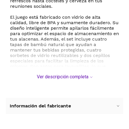
refrescos hasta cócteles y cerveza en tus
reuniones sociales.
El juego está fabricado con vidrio de alta
calidad, libre de BPA y sumamente duradero. Su
diseño inteligente permite apilarlos fácilmente
para optimizar el espacio de almacenamiento en
tus alacenas. Además, el set incluye cuatro
tapas de bambú natural que ayudan a
mantener tus bebidas protegidas, cuatro
sorbetes de vidrio reutilizables y dos cepillos
especiales para facilitar la limpieza de los
mismos. Son aptos para lavavajillas, lo que
garantiza un mantenimiento rápido y sin
Ver descripción completa
complicaciones después de cada uso.
Ya sea para el uso diario en el hogar o para
sorprender a tus invitados en ocasiones
especiales como cumpleaños, aniversarios o
bodas, este juego de cristalería es la opción
Información del fabricante
ideal. Su presentación y versatilidad lo
convierten también en un excelente regalo para
familiares y amigos que aprecian los detalles de
diseño y la practicidad en la cocina.