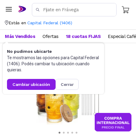
Estás en
Capital Federal
(
1406
)
Más Vendidos
Ofertas
18 cuotas FIJAS
Especial Caf
No pudimos ubicarte
Vajilla
Vasos y copas
Te mostramos las opciones para
Capital Federal
(
1406
). Podés cambiar tu ubicación cuando
quieras.
cambiar ubicación
cerrar