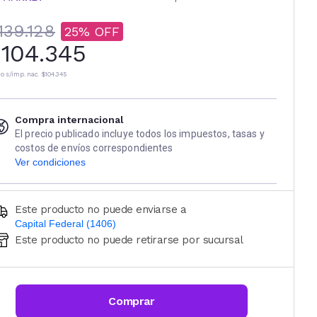
139.128
25
104.345
io s/imp. nac.
$104.345
Compra internacional
El precio publicado incluye todos los impuestos, tasas y
costos de envíos correspondientes
Ver condiciones
Este producto no puede enviarse a
Capital Federal (1406)
Este producto no puede retirarse por sucursal
Ingresá código postal (sólo números)
CALCULAR
Comprar