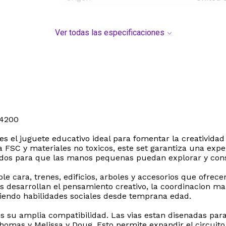
Ver todas las especificaciones
4200
 el juguete educativo ideal para fomentar la creatividad 
 FSC y materiales no toxicos, este set garantiza una expe
dos para que las manos pequenas puedan explorar y const
e cara, trenes, edificios, arboles y accesorios que ofrecen
inos desarrollan el pensamiento creativo, la coordinacion 
viendo habilidades sociales desde temprana edad.
es su amplia compatibilidad. Las vias estan disenadas pa
s y Melissa y Doug. Esto permite expandir el circuito fer