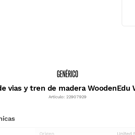
de vias y tren de madera WoodenEdu
Artículo:
22907929
nicas
Origen
United 