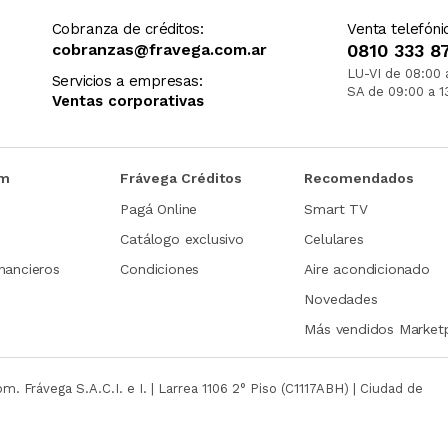
Cobranza de créditos:
Venta telefóni
cobranzas@fravega.com.ar
0810 333 8
LU-VI de 08:00 
Servicios a empresas:
SA de 09:00 a 1
Ventas corporativas
om
Frávega Créditos
Recomendados
Pagá Online
Smart TV
Catálogo exclusivo
Celulares
nancieros
Condiciones
Aire acondicionado
Novedades
Más vendidos Market
com.
Frávega S.A.C.I. e I. | Larrea 1106 2° Piso (C1117ABH) | Ciudad de