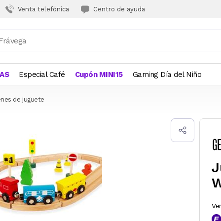
Venta telefónica
Centro de ayuda
JAS
Especial Café
Cupón MINI15
Gaming Día del Niño
enes de juguete
J
W
Ve