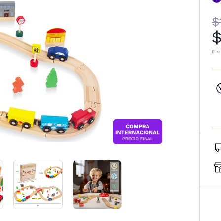
$
$
Prec