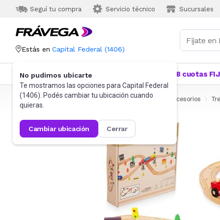
Seguí tu compra
Servicio técnico
Sucursales
Estás en
Capital Federal
(
1406
)
Categorías
Más Vendidos
Ofertas
18 cuotas FI
No pudimos ubicarte
Te mostramos las opciones para
Capital Federal
(
1406
). Podés cambiar tu ubicación cuando
Frávega
Juguetes y Juegos
Autos de juguete y accesorios
Tr
quieras.
cambiar ubicación
cerrar