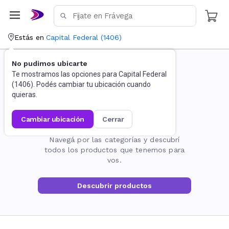
Estás en
Capital Federal
(
1406
)
No pudimos ubicarte
Te mostramos las opciones para
Capital Federal
(
1406
). Podés cambiar tu ubicación cuando
quieras.
cambiar ubicación
cerrar
La página no existe
Navegá por las categorías y descubrí
todos los productos que tenemos para
vos.
Descubrir productos