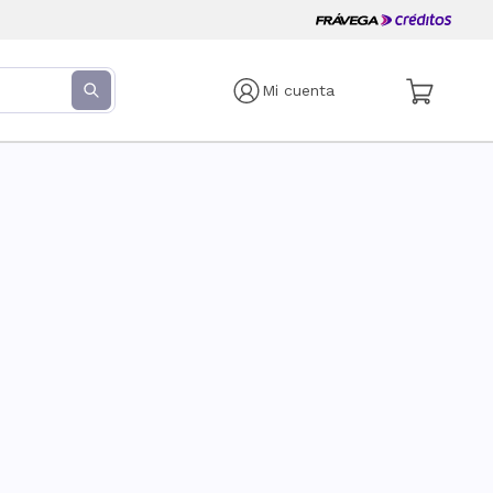
Mi cuenta
s