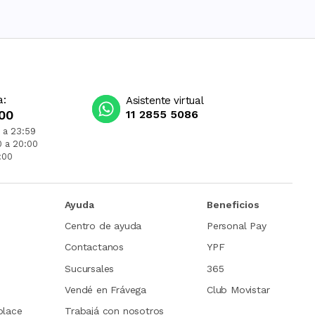
a:
Asistente virtual
00
11 2855 5086
 a 23:59
0 a 20:00
:00
Ayuda
Beneficios
Centro de ayuda
Personal Pay
Contactanos
YPF
Sucursales
365
Vendé en Frávega
Club Movistar
place
Trabajá con nosotros