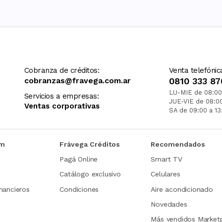
Cobranza de créditos:
Venta telefónic
cobranzas@fravega.com.ar
0810 333 87
LU-MIE de 08:00
Servicios a empresas:
JUE-VIE de 08:0
Ventas corporativas
SA de 09:00 a 13
om
Frávega Créditos
Recomendados
Pagá Online
Smart TV
Catálogo exclusivo
Celulares
nancieros
Condiciones
Aire acondicionado
Novedades
Más vendidos Market