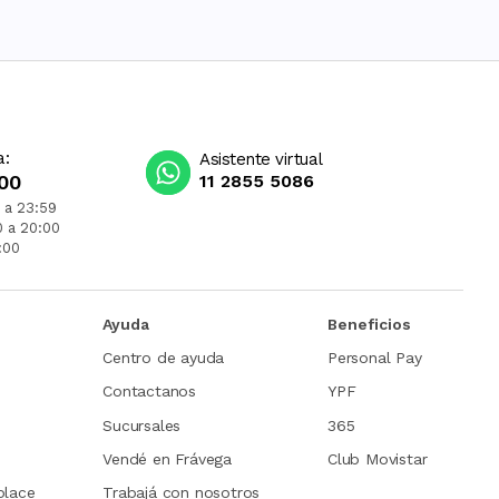
a:
Asistente virtual
00
11 2855 5086
 a 23:59
0 a 20:00
:00
Ayuda
Beneficios
Centro de ayuda
Personal Pay
Contactanos
YPF
Sucursales
365
Vendé en Frávega
Club Movistar
place
Trabajá con nosotros