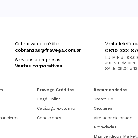
Cobranza de créditos:
Venta telefónic
cobranzas@fravega.com.ar
0810 333 87
LU-MIE de 08:00
Servicios a empresas:
JUE-VIE de 08:0
Ventas corporativas
SA de 09:00 a 13
om
Frávega Créditos
Recomendados
Pagá Online
Smart TV
Catálogo exclusivo
Celulares
nancieros
Condiciones
Aire acondicionado
Novedades
Más vendidos Market