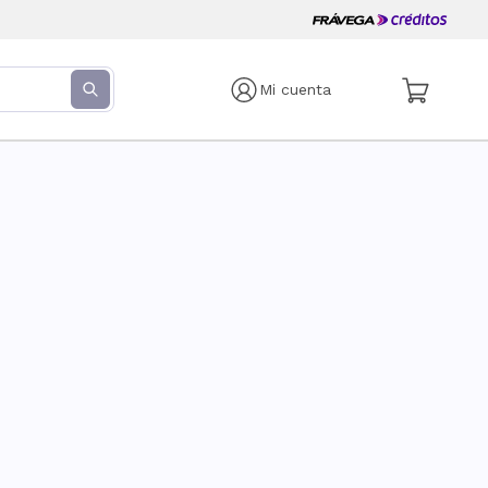
Mi cuenta
s