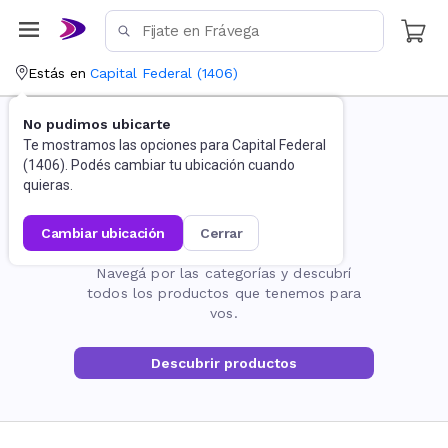
Estás en
Capital Federal
(
1406
)
No pudimos ubicarte
Te mostramos las opciones para
Capital Federal
(
1406
). Podés cambiar tu ubicación cuando
quieras.
cambiar ubicación
cerrar
La página no existe
Navegá por las categorías y descubrí
todos los productos que tenemos para
vos.
Descubrir productos