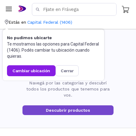
Estás en
Capital Federal
(
1406
)
No pudimos ubicarte
Te mostramos las opciones para
Capital Federal
(
1406
). Podés cambiar tu ubicación cuando
quieras.
cambiar ubicación
cerrar
La página no existe
Navegá por las categorías y descubrí
todos los productos que tenemos para
vos.
Descubrir productos