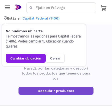
Estás en
Capital Federal
(
1406
)
No pudimos ubicarte
Te mostramos las opciones para
Capital Federal
(
1406
). Podés cambiar tu ubicación cuando
quieras.
cambiar ubicación
cerrar
La página no existe
Navegá por las categorías y descubrí
todos los productos que tenemos para
vos.
Descubrir productos