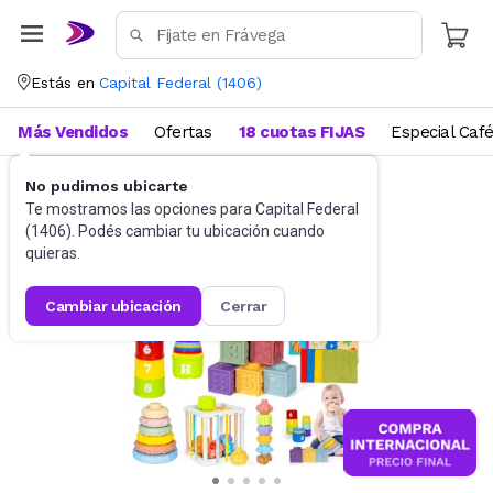
Estás en
Capital Federal
(
1406
)
Más Vendidos
Ofertas
18 cuotas FIJAS
Especial Caf
No pudimos ubicarte
Didácticos
Para bebés
Te mostramos las opciones para
Capital Federal
(
1406
). Podés cambiar tu ubicación cuando
quieras.
cambiar ubicación
cerrar