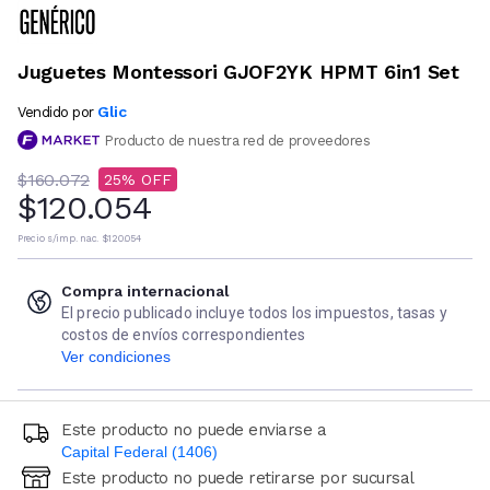
Juguetes Montessori GJOF2YK HPMT 6in1 Set
Glic
Vendido por
Producto de nuestra red de proveedores
$160.072
25
$120.054
Precio s/imp. nac.
$120.054
Compra internacional
El precio publicado incluye todos los impuestos, tasas y
costos de envíos correspondientes
Ver condiciones
Este producto no puede enviarse a
Capital Federal (1406)
Este producto no puede retirarse por sucursal
Ingresá código postal (sólo números)