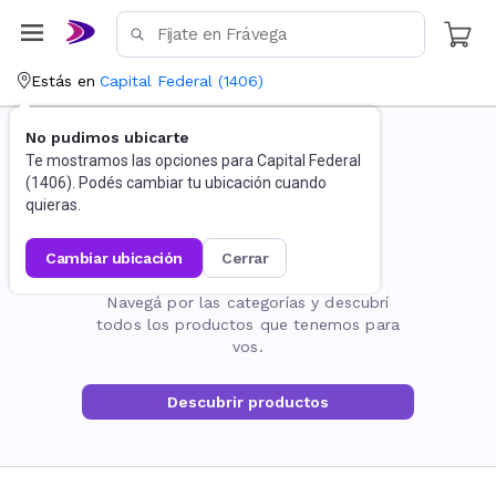
Estás en
Capital Federal
(
1406
)
No pudimos ubicarte
Te mostramos las opciones para
Capital Federal
(
1406
). Podés cambiar tu ubicación cuando
quieras.
cambiar ubicación
cerrar
La página no existe
Navegá por las categorías y descubrí
todos los productos que tenemos para
vos.
Descubrir productos