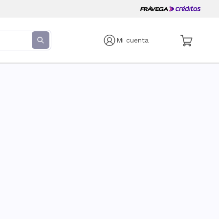
Mi cuenta
s