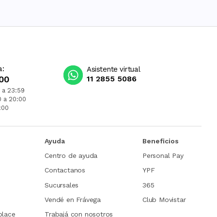
a:
Asistente virtual
00
11 2855 5086
 a 23:59
0 a 20:00
:00
Ayuda
Beneficios
Centro de ayuda
Personal Pay
Contactanos
YPF
Sucursales
365
Vendé en Frávega
Club Movistar
place
Trabajá con nosotros