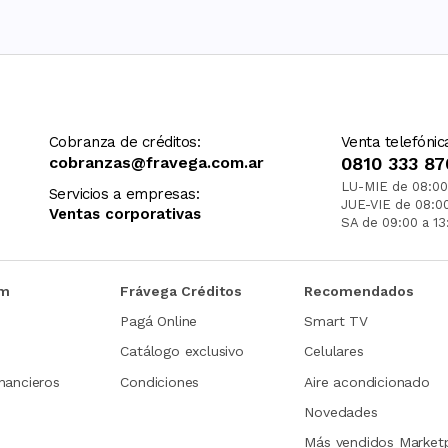
Cobranza de créditos:
Venta telefónic
cobranzas@fravega.com.ar
0810 333 87
LU-MIE de 08:00
Servicios a empresas:
JUE-VIE de 08:0
Ventas corporativas
SA de 09:00 a 13
om
Frávega Créditos
Recomendados
Pagá Online
Smart TV
Catálogo exclusivo
Celulares
nancieros
Condiciones
Aire acondicionado
Novedades
Más vendidos Market