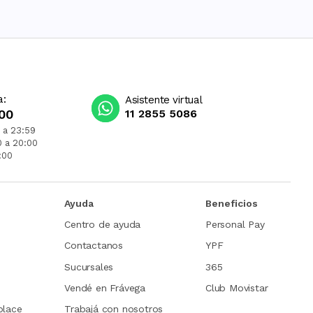
a:
Asistente virtual
00
11 2855 5086
 a 23:59
0 a 20:00
:00
Ayuda
Beneficios
Centro de ayuda
Personal Pay
Contactanos
YPF
Sucursales
365
Vendé en Frávega
Club Movistar
place
Trabajá con nosotros