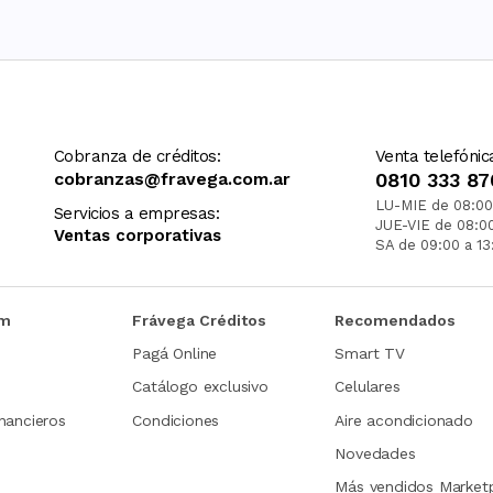
Cobranza de créditos:
Venta telefónic
cobranzas@fravega.com.ar
0810 333 87
LU-MIE de 08:00
Servicios a empresas:
JUE-VIE de 08:0
Ventas corporativas
SA de 09:00 a 13
om
Frávega Créditos
Recomendados
Pagá Online
Smart TV
Catálogo exclusivo
Celulares
nancieros
Condiciones
Aire acondicionado
Novedades
Más vendidos Market