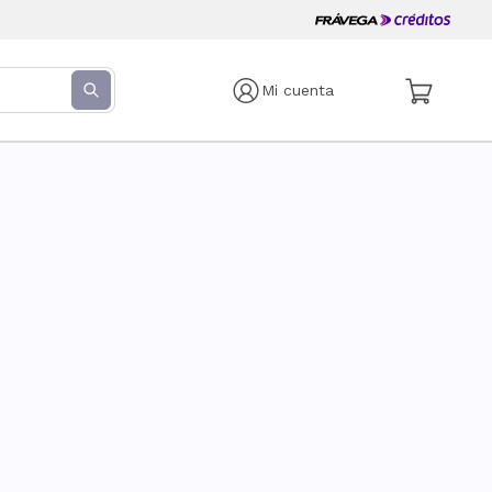
Mi cuenta
s