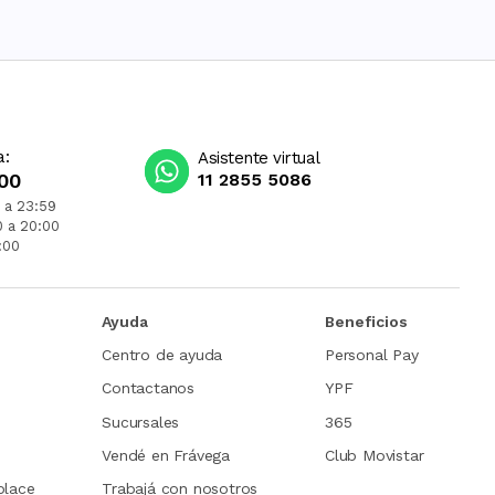
a:
Asistente virtual
00
11 2855 5086
 a 23:59
0 a 20:00
:00
Ayuda
Beneficios
Centro de ayuda
Personal Pay
Contactanos
YPF
Sucursales
365
Vendé en Frávega
Club Movistar
place
Trabajá con nosotros