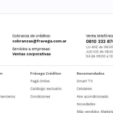
Cobranza de créditos:
Venta telefónic
cobranzas@fravega.com.ar
0810 333 87
LU-MIE de 08:00
Servicios a empresas:
JUE-VIE de 08:0
Ventas corporativas
SA de 09:00 a 13
om
Frávega Créditos
Recomendados
Pagá Online
Smart TV
Catálogo exclusivo
Celulares
nancieros
Condiciones
Aire acondicionado
Novedades
Más vendidos Market