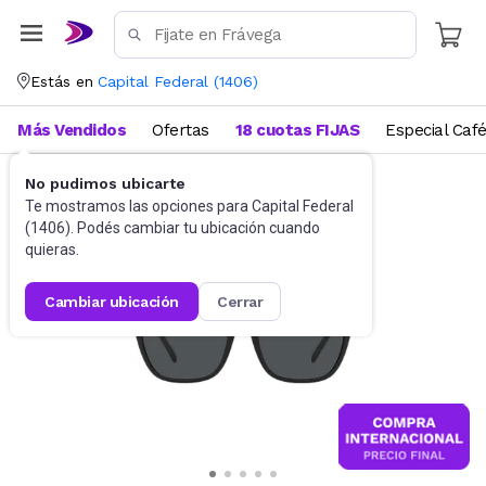
Estás en
Capital Federal
(
1406
)
Más Vendidos
Ofertas
18 cuotas FIJAS
Especial Caf
No pudimos ubicarte
Accesorios
Anteojos de sol
Te mostramos las opciones para
Capital Federal
(
1406
). Podés cambiar tu ubicación cuando
quieras.
cambiar ubicación
cerrar