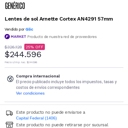
Lentes de sol Arnette Cortex AN4291 57mm
Glic
Vendido por
Producto de nuestra red de proveedores
$326.128
25
$244.596
Precio s/imp. nac.
$244.596
Compra internacional
El precio publicado incluye todos los impuestos, tasas y
costos de envíos correspondientes
Ver condiciones
Este producto no puede enviarse a
Capital Federal (1406)
Este producto no puede retirarse por sucursal
Ingresá código postal (sólo números)