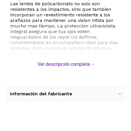
Las lentes de policarbonato no solo son
resistentes a los impactos, sino que tambien
incorporan un revestimiento resistente a los
arañazos para mantener una vision nitida por
mucho mas tiempo. La proteccion ultravioleta
integral asegura que tus ojos esten
resguardados de los rayos UV dañinos,
convirtiendolos en el compañero ideal para dias
soleados. Con un peso de apenas 68 gramos,
estos lentes Arnette proporcionan una
experiencia de uso sin fatiga, permitiendo
Ver descripción completa
llevarlos durante horas sin molestias. Ya sea
para un look casual en la ciudad o para
proteger tu vista durante un viaje por carretera,
el modelo Cortex ofrece un equilibrio
excepcional entre estetica vanguardista y
proteccion ocular superior. Especificaciones
Información del fabricante
tecnicas: Ancho de lente 57 mm, puente 18 mm,
largo de varilla 140 mm, material de montura
plastico inyectado, tipo de lente no polarizado
con proteccion UV.
Ver más contenido
ESTE PRODUCTO VIENE DE USA DENTRO DEL