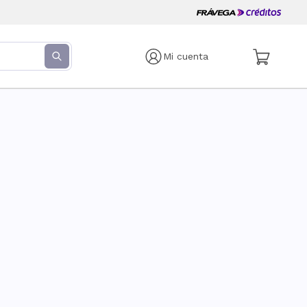
Mi cuenta
s