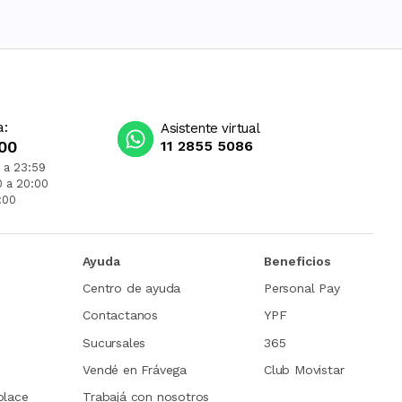
a:
Asistente virtual
00
11 2855 5086
 a 23:59
0 a 20:00
:00
Ayuda
Beneficios
Centro de ayuda
Personal Pay
Contactanos
YPF
Sucursales
365
Vendé en Frávega
Club Movistar
place
Trabajá con nosotros