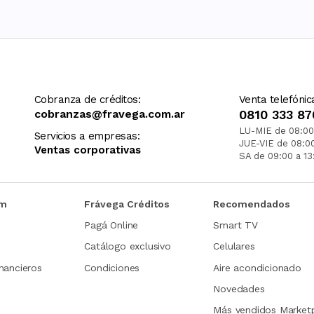
Cobranza de créditos:
Venta telefónic
cobranzas@fravega.com.ar
0810 333 87
LU-MIE de 08:00
Servicios a empresas:
JUE-VIE de 08:0
Ventas corporativas
SA de 09:00 a 13
om
Frávega Créditos
Recomendados
Pagá Online
Smart TV
Catálogo exclusivo
Celulares
nancieros
Condiciones
Aire acondicionado
Novedades
Más vendidos Market