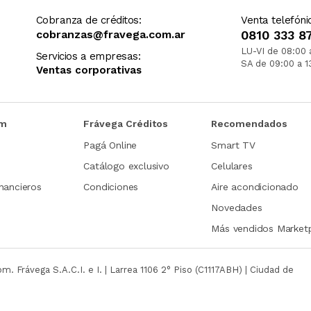
Cobranza de créditos:
Venta telefóni
cobranzas@fravega.com.ar
0810 333 8
LU-VI de 08:00 
Servicios a empresas:
SA de 09:00 a 1
Ventas corporativas
om
Frávega Créditos
Recomendados
Pagá Online
Smart TV
Catálogo exclusivo
Celulares
nancieros
Condiciones
Aire acondicionado
Novedades
Más vendidos Market
com.
Frávega S.A.C.I. e I. | Larrea 1106 2° Piso (C1117ABH) | Ciudad de