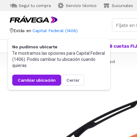
Seguí tu compra
Servicio técnico
Sucursales
Estás en
Capital Federal
(
1406
)
Categorías
Más Vendidos
Ofertas
18 cuotas FI
No pudimos ubicarte
Te mostramos las opciones para
Capital Federal
(
1406
). Podés cambiar tu ubicación cuando
Frávega
Indumentaria
Accesorios
Anteojos de sol
quieras.
cambiar ubicación
cerrar