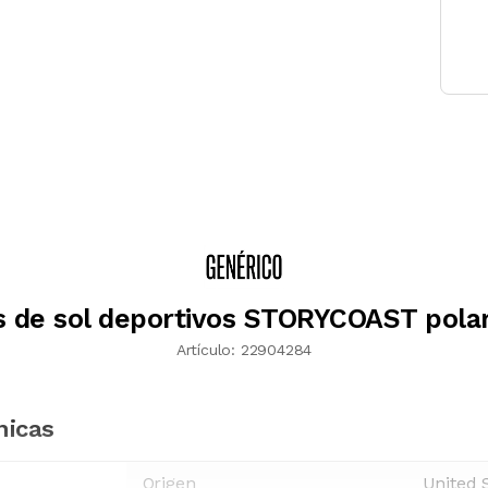
s de sol deportivos STORYCOAST polar
Artículo:
22904284
nicas
Origen
United 