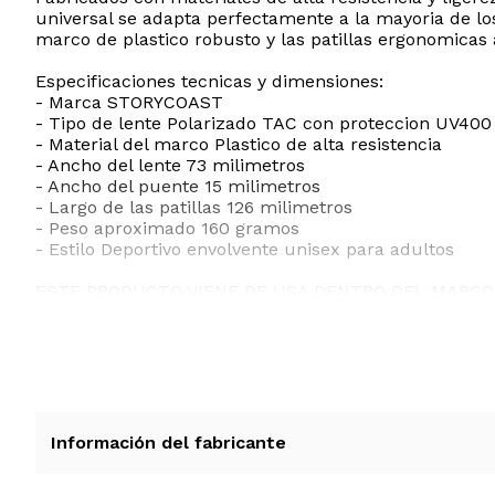
universal se adapta perfectamente a la mayoria de l
marco de plastico robusto y las patillas ergonomicas
Especificaciones tecnicas y dimensiones:
- Marca STORYCOAST
- Tipo de lente Polarizado TAC con proteccion UV400
- Material del marco Plastico de alta resistencia
- Ancho del lente 73 milimetros
- Ancho del puente 15 milimetros
- Largo de las patillas 126 milimetros
- Peso aproximado 160 gramos
- Estilo Deportivo envolvente unisex para adultos
ESTE PRODUCTO VIENE DE USA DENTRO DEL MARCO 
RECIBIRA EL PRODUCTO ENTRE 10 Y 12 DIAS DESPUE
Información del fabricante