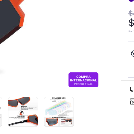
$
$
Prec