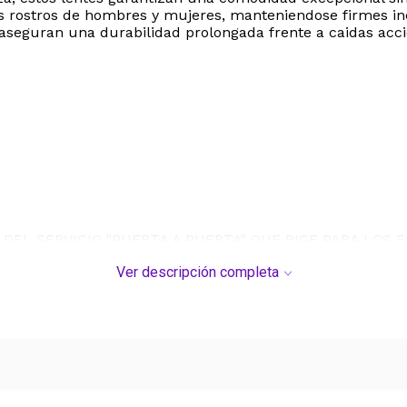
os rostros de hombres y mujeres, manteniendose firmes in
 aseguran una durabilidad prolongada frente a caidas acci
DEL SERVICIO "PUERTA A PUERTA" QUE RIGE PARA LOS 
Ver descripción completa
S DE SU COMPRA.