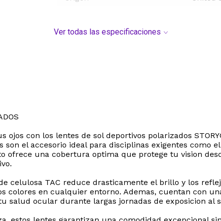
Ver todas las especificaciones
ADOS
s ojos con los lentes de sol deportivos polarizados STOR
es son el accesorio ideal para disciplinas exigentes como el
 ofrece una cobertura optima que protege tu vision desd
vo.
de celulosa TAC reduce drasticamente el brillo y los reflej
de los colores en cualquier entorno. Ademas, cuentan con
tu salud ocular durante largas jornadas de exposicion al s
eza, estos lentes garantizan una comodidad excepcional sin