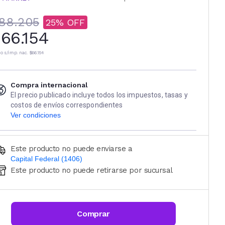
88.205
25
66.154
io s/imp. nac.
$66.154
Compra internacional
El precio publicado incluye todos los impuestos, tasas y
costos de envíos correspondientes
Ver condiciones
Este producto no puede enviarse a
Capital Federal (1406)
Este producto no puede retirarse por sucursal
Ingresá código postal (sólo números)
CALCULAR
Comprar