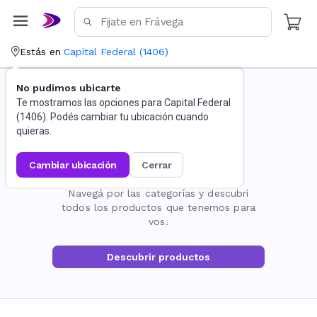
Estás en
Capital Federal
(
1406
)
No pudimos ubicarte
Te mostramos las opciones para
Capital Federal
(
1406
). Podés cambiar tu ubicación cuando
quieras.
cambiar ubicación
cerrar
La página no existe
Navegá por las categorías y descubrí
todos los productos que tenemos para
vos.
Descubrir productos