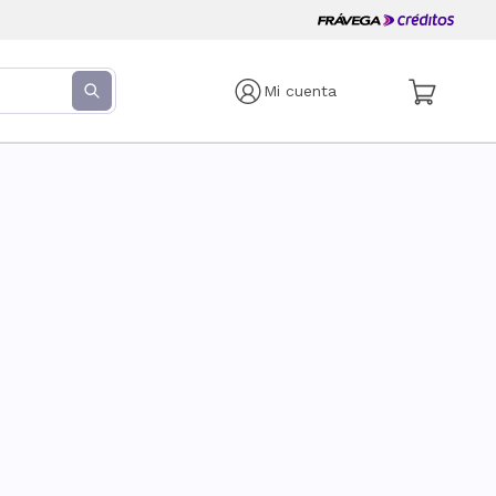
Mi cuenta
s