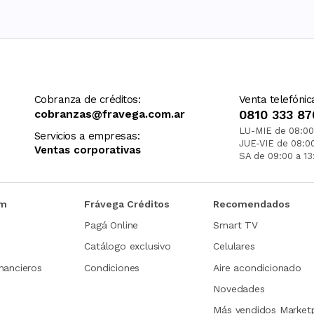
Cobranza de créditos:
Venta telefónic
cobranzas@fravega.com.ar
0810 333 87
LU-MIE de 08:00
Servicios a empresas:
JUE-VIE de 08:0
Ventas corporativas
SA de 09:00 a 13
om
Frávega Créditos
Recomendados
Pagá Online
Smart TV
Catálogo exclusivo
Celulares
nancieros
Condiciones
Aire acondicionado
Novedades
Más vendidos Market