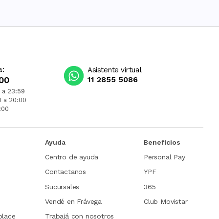
a:
Asistente virtual
00
11 2855 5086
 a 23:59
0 a 20:00
:00
Ayuda
Beneficios
Centro de ayuda
Personal Pay
Contactanos
YPF
Sucursales
365
Vendé en Frávega
Club Movistar
place
Trabajá con nosotros