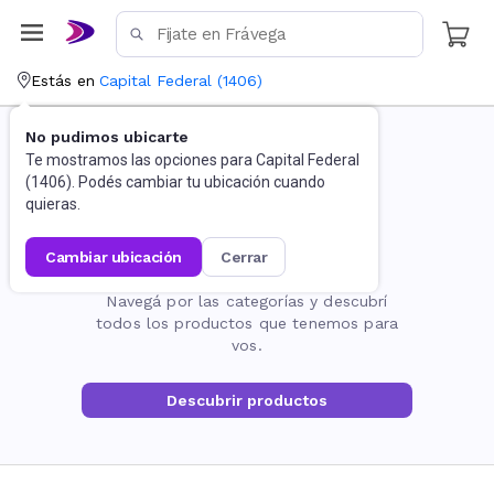
Estás en
Capital Federal
(
1406
)
No pudimos ubicarte
Te mostramos las opciones para
Capital Federal
(
1406
). Podés cambiar tu ubicación cuando
quieras.
cambiar ubicación
cerrar
La página no existe
Navegá por las categorías y descubrí
todos los productos que tenemos para
vos.
Descubrir productos