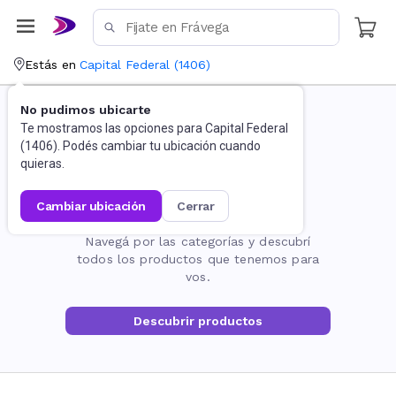
Estás en
Capital Federal
(
1406
)
No pudimos ubicarte
Te mostramos las opciones para
Capital Federal
(
1406
). Podés cambiar tu ubicación cuando
quieras.
cambiar ubicación
cerrar
La página no existe
Navegá por las categorías y descubrí
todos los productos que tenemos para
vos.
Descubrir productos