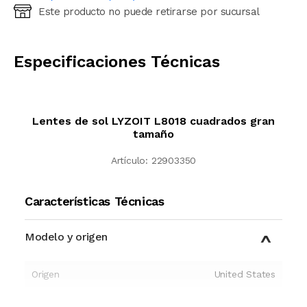
Este producto no puede retirarse por sucursal
Ingresá código postal (sólo números)
CALCULAR
Especificaciones Técnicas
Lentes de sol LYZOIT L8018 cuadrados gran
tamaño
Artículo:
22903350
Características Técnicas
Modelo y origen
Origen
United States