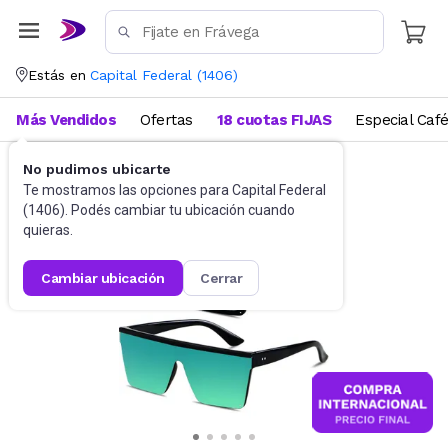
Estás en
Capital Federal
(
1406
)
Más Vendidos
Ofertas
18 cuotas FIJAS
Especial Caf
No pudimos ubicarte
Accesorios
Anteojos de sol
Te mostramos las opciones para
Capital Federal
(
1406
). Podés cambiar tu ubicación cuando
quieras.
cambiar ubicación
cerrar