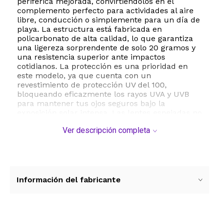
periférica mejorada, convirtiéndolos en el
complemento perfecto para actividades al aire
libre, conducción o simplemente para un día de
playa. La estructura está fabricada en
policarbonato de alta calidad, lo que garantiza
una ligereza sorprendente de solo 20 gramos y
una resistencia superior ante impactos
cotidianos. La protección es una prioridad en
este modelo, ya que cuenta con un
revestimiento de protección UV del 100,
bloqueando eficazmente los rayos UVA y UVB
para mantener tus ojos seguros bajo la
exposición solar intensa. Las lentes espejadas no
solo añaden un toque de misterio y sofisticación,
Ver descripción completa
sino que también ayudan a reducir el
deslumbramiento en condiciones de mucha luz.
Con unas dimensiones pensadas para el confort,
incluyen un ancho de lente de 60 mm, un
puente de 18 mm y patillas de 140 mm,
asegurando un ajuste regular que se adapta
Información del fabricante
cómodamente a diversos tipos de rostro. El
paquete incluye dos unidades, permitiéndote
alternar estilos o tener siempre un par de
repuesto a mano. Para mantener su