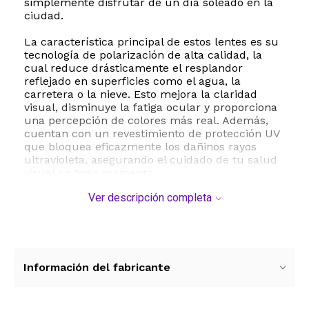
simplemente disfrutar de un día soleado en la
ciudad.
La característica principal de estos lentes es su
tecnología de polarización de alta calidad, la
cual reduce drásticamente el resplandor
reflejado en superficies como el agua, la
carretera o la nieve. Esto mejora la claridad
visual, disminuye la fatiga ocular y proporciona
una percepción de colores más real. Además,
cuentan con un revestimiento de protección UV
que bloquea eficazmente los dañinos rayos
ultravioleta, asegurando el cuidado de tu salud
visual en todo momento.
Ver descripción completa
Fabricados con un armazón de plástico
resistente y ligero, garantizan una gran
durabilidad y comodidad para el uso diario. Sus
lentes de plástico de alta resistencia están
diseñados para soportar el desgaste cotidiano.
Con dimensiones precisas que incluyen un
Información del fabricante
ancho de lente de cincuenta y dos milímetros,
un puente de quince milímetros y varillas de
ciento cuarenta y tres milímetros, estos lentes