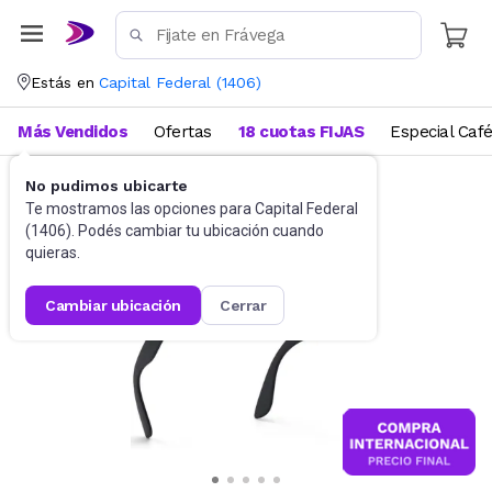
Estás en
Capital Federal
(
1406
)
Más Vendidos
Ofertas
18 cuotas FIJAS
Especial Caf
No pudimos ubicarte
Accesorios
Anteojos de sol
Te mostramos las opciones para
Capital Federal
(
1406
). Podés cambiar tu ubicación cuando
quieras.
cambiar ubicación
cerrar