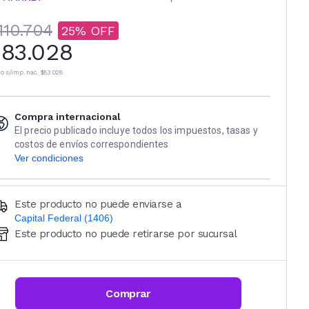
110.704
25
83.028
io s/imp. nac.
$83.028
Compra internacional
El precio publicado incluye todos los impuestos, tasas y
costos de envíos correspondientes
Ver condiciones
Este producto no puede enviarse a
Capital Federal (1406)
Este producto no puede retirarse por sucursal
Ingresá código postal (sólo números)
CALCULAR
Comprar