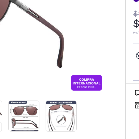
$
$
Prec