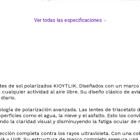
Ver todas las especificaciones
entes de sol polarizados KIOYTLIK. Diseñados con un marco 
 cualquier actividad al aire libre. Su diseño clásico de 
diario.
nología de polarización avanzada. Las lentes de triacetato
rficies como el agua, la nieve y el asfalto. Esto los conv
ando la claridad visual y disminuyendo la fatiga ocular de
cción completa contra los rayos ultravioleta. Con una cob
A y UVB. Su estructura de marco completo asegura una c