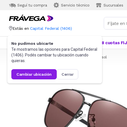
Seguí tu compra
Servicio técnico
Sucursales
Estás en
Capital Federal
(
1406
)
Categorías
Más Vendidos
Ofertas
18 cuotas FI
No pudimos ubicarte
Te mostramos las opciones para
Capital Federal
(
1406
). Podés cambiar tu ubicación cuando
Frávega
Indumentaria
Accesorios
Anteojos de sol
quieras.
cambiar ubicación
cerrar