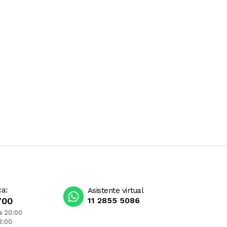
ca:
Asistente virtual
700
11 2855 5086
a 20:00
3:00