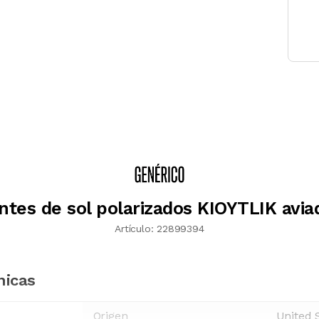
ntes de sol polarizados KIOYTLIK avia
Artículo:
22899394
nicas
Origen
United 