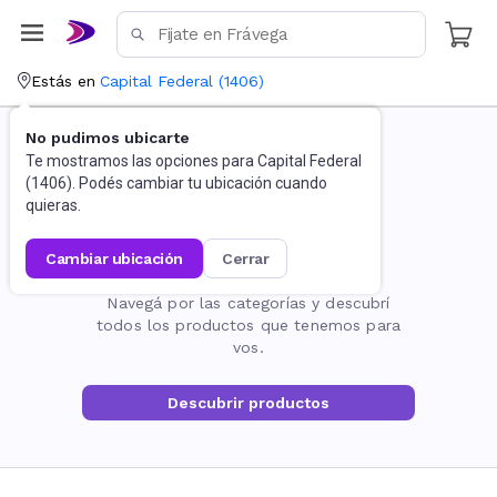
Estás en
Capital Federal
(
1406
)
No pudimos ubicarte
Te mostramos las opciones para
Capital Federal
(
1406
). Podés cambiar tu ubicación cuando
quieras.
cambiar ubicación
cerrar
La página no existe
Navegá por las categorías y descubrí
todos los productos que tenemos para
vos.
Descubrir productos