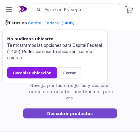
Estás en
Capital Federal
(
1406
)
No pudimos ubicarte
Te mostramos las opciones para
Capital Federal
(
1406
). Podés cambiar tu ubicación cuando
quieras.
cambiar ubicación
cerrar
La página no existe
Navegá por las categorías y descubrí
todos los productos que tenemos para
vos.
Descubrir productos