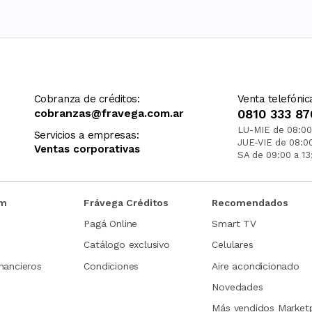
Cobranza de créditos:
Venta telefónic
cobranzas@fravega.com.ar
0810 333 87
LU-MIE de 08:00
Servicios a empresas:
JUE-VIE de 08:0
Ventas corporativas
SA de 09:00 a 13
om
Frávega Créditos
Recomendados
Pagá Online
Smart TV
Catálogo exclusivo
Celulares
nancieros
Condiciones
Aire acondicionado
Novedades
Más vendidos Market