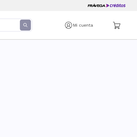
Mi cuenta
s