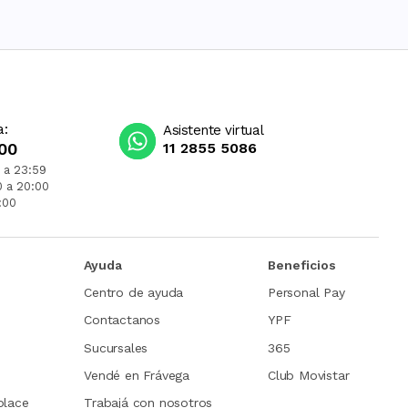
a:
Asistente virtual
00
11 2855 5086
 a 23:59
0 a 20:00
:00
Ayuda
Beneficios
Centro de ayuda
Personal Pay
Contactanos
YPF
Sucursales
365
Vendé en Frávega
Club Movistar
place
Trabajá con nosotros