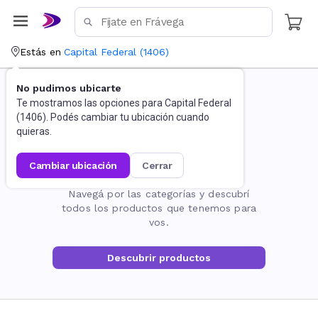
Estás en
Capital Federal
(
1406
)
No pudimos ubicarte
Te mostramos las opciones para
Capital Federal
(
1406
). Podés cambiar tu ubicación cuando
quieras.
cambiar ubicación
cerrar
La página no existe
Navegá por las categorías y descubrí
todos los productos que tenemos para
vos.
Descubrir productos