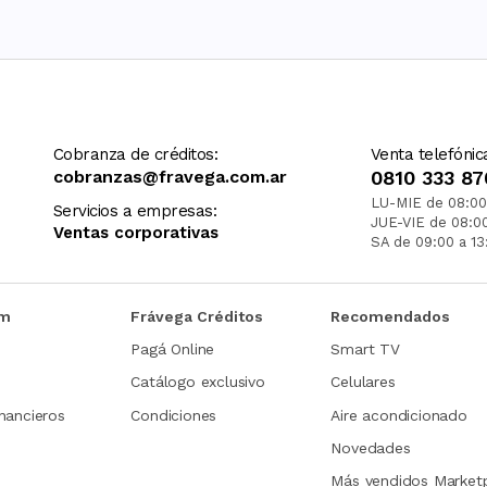
Cobranza de créditos:
Venta telefónic
cobranzas@fravega.com.ar
0810 333 87
LU-MIE de 08:00
Servicios a empresas:
JUE-VIE de 08:0
Ventas corporativas
SA de 09:00 a 13
om
Frávega Créditos
Recomendados
Pagá Online
Smart TV
Catálogo exclusivo
Celulares
nancieros
Condiciones
Aire acondicionado
Novedades
Más vendidos Market