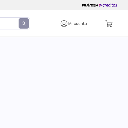
Mi cuenta
s