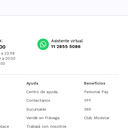
a:
Asistente virtual
00
11 2855 5086
 a 23:59
0 a 20:00
:00
Ayuda
Beneficios
Centro de ayuda
Personal Pay
Contactanos
YPF
Sucursales
365
Vendé en Frávega
Club Movistar
place
Trabajá con nosotros