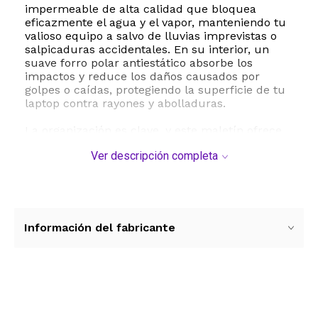
impermeable de alta calidad que bloquea
eficazmente el agua y el vapor, manteniendo tu
valioso equipo a salvo de lluvias imprevistas o
salpicaduras accidentales. En su interior, un
suave forro polar antiestático absorbe los
impactos y reduce los daños causados por
golpes o caídas, protegiendo la superficie de tu
laptop contra rayones y abolladuras.
La organización es clave, y este maletín ofrece
compartimentos sumamente espaciosos.
Ver descripción completa
Cuenta con secciones separadas para llevar
documentos, carpetas y revistas, además de dos
bolsillos frontales adicionales diseñados para
almacenar de forma ordenada tus accesorios
esenciales como el cargador, cables, mouse y
bolígrafos. Todo lo que necesitas tiene su lugar
Información del fabricante
asignado.
La versatilidad de transporte es otra de sus
grandes ventajas. Gracias a su correa de
hombro desmontable y ajustable, y a sus asas
Ver más contenido
ocultas retráctiles, puedes utilizarlo de tres