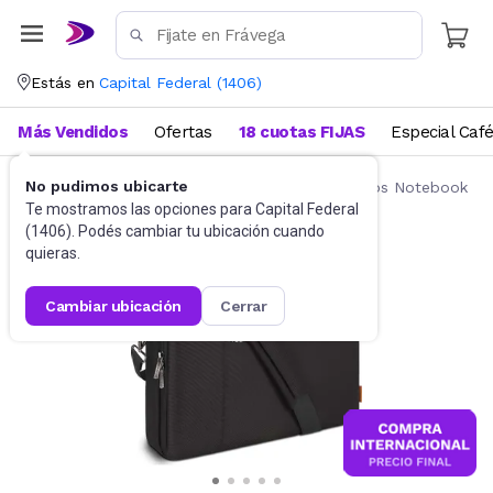
Estás en
Capital Federal
(
1406
)
Más Vendidos
Ofertas
18 cuotas FIJAS
Especial Caf
No pudimos ubicarte
Accesorios de Informática
Mochilas y Bolsos Notebook
Te mostramos las opciones para
Capital Federal
(
1406
). Podés cambiar tu ubicación cuando
quieras.
cambiar ubicación
cerrar