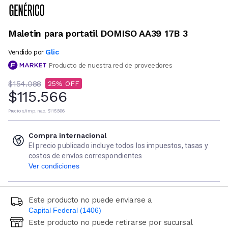
Maletin para portatil DOMISO AA39 17B 3
Glic
Vendido por
Producto de nuestra red de proveedores
$154.088
25
$115.566
Precio s/imp. nac.
$115.566
Compra internacional
El precio publicado incluye todos los impuestos, tasas y
costos de envíos correspondientes
Ver condiciones
Este producto no puede enviarse a
Capital Federal (1406)
Este producto no puede retirarse por sucursal
Ingresá código postal (sólo números)