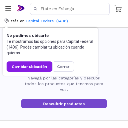
Estás en
Capital Federal
(
1406
)
No pudimos ubicarte
Te mostramos las opciones para
Capital Federal
(
1406
). Podés cambiar tu ubicación cuando
quieras.
cambiar ubicación
cerrar
La página no existe
Navegá por las categorías y descubrí
todos los productos que tenemos para
vos.
Descubrir productos