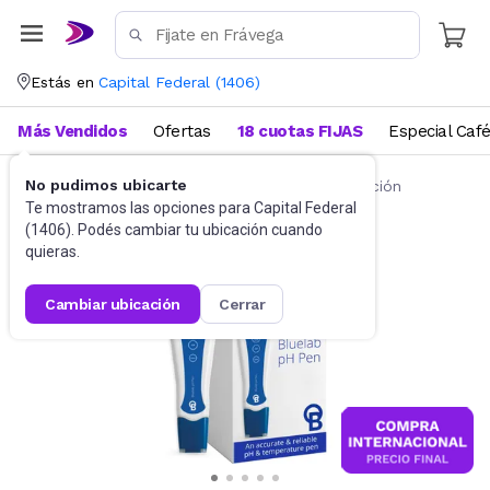
Estás en
Capital Federal
(
1406
)
Más Vendidos
Ofertas
18 cuotas FIJAS
Especial Caf
No pudimos ubicarte
Accesorios
Testers y herramientas de medición
Te mostramos las opciones para
Capital Federal
(
1406
). Podés cambiar tu ubicación cuando
quieras.
cambiar ubicación
cerrar