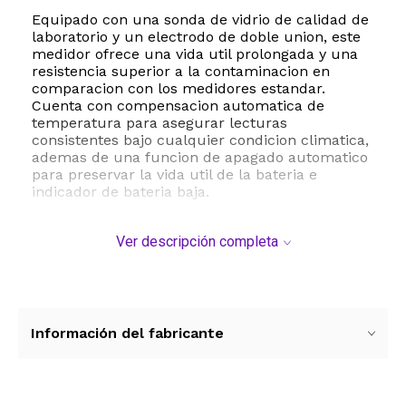
Equipado con una sonda de vidrio de calidad de
laboratorio y un electrodo de doble union, este
medidor ofrece una vida util prolongada y una
resistencia superior a la contaminacion en
comparacion con los medidores estandar.
Cuenta con compensacion automatica de
temperatura para asegurar lecturas
consistentes bajo cualquier condicion climatica,
ademas de una funcion de apagado automatico
para preservar la vida util de la bateria e
indicador de bateria baja.
Ideal para hidroponia, jardines interiores,
Ver descripción completa
acuarios, piscinas y agua potable. Su tamaño
compacto de 8 x 2.16 x 0.98 pulgadas y su peso
ligero de 0.27 libras lo convierten en una
herramienta portatil y facil de usar en cualquier
entorno de cultivo.
Información del fabricante
ESTE PRODUCTO VIENE DE USA DENTRO DEL
MARCO DEL SERVICIO "PUERTA A PUERTA" QUE
RIGE PARA LOS ENVíOS POSTALES
INTERNACIONALES.