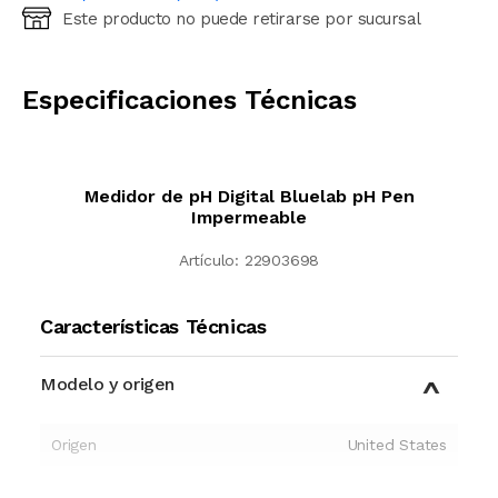
Este producto no puede retirarse por sucursal
Ingresá código postal (sólo números)
CALCULAR
Especificaciones Técnicas
Medidor de pH Digital Bluelab pH Pen
Impermeable
Artículo:
22903698
Características Técnicas
Modelo y origen
Origen
United States