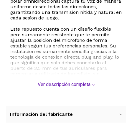
polar omnidireccional captura tu voz de manera
uniforme desde todas las direcciones,
garantizando una transmision nitida y natural en
cada sesion de juego.
Este repuesto cuenta con un diseño flexible
pero sumamente resistente que te permite
ajustar la posicion del microfono de forma
estable segun tus preferencias personales. Su
instalacion es sumamente sencilla gracias a la
tecnologia de conexion directa plug and play, lo
que significa que solo debes conectarlo al
puerto de 3.5 mm de tus auriculares para
comenzar a utilizarlo de inmediato, sin
necesidad de configuraciones complejas ni
Ver descripción completa
descargas de software adicionales.
El paquete incluye una cubierta de espuma
antipop adicional que ayuda a reducir el ruido
del viento y los sonidos plosivos molestos
durante las conversaciones intensas. Es la
Información del fabricante
solucion ideal para reemplazar tu microfono
original perdido o dañado, devolviendo la
funcionalidad completa a tus auriculares en