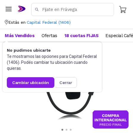
Estás en
Capital Federal
(
1406
)
Más Vendidos
Ofertas
18 cuotas FIJAS
Especial Caf
No pudimos ubicarte
Videojuegos
Accesorios
Te mostramos las opciones para
Capital Federal
(
1406
). Podés cambiar tu ubicación cuando
quieras.
cambiar ubicación
cerrar