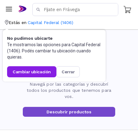
Estás en
Capital Federal
(
1406
)
No pudimos ubicarte
Te mostramos las opciones para
Capital Federal
(
1406
). Podés cambiar tu ubicación cuando
quieras.
cambiar ubicación
cerrar
La página no existe
Navegá por las categorías y descubrí
todos los productos que tenemos para
vos.
Descubrir productos