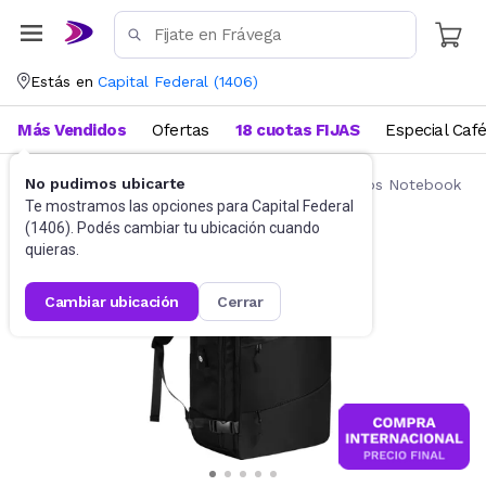
Estás en
Capital Federal
(
1406
)
Más Vendidos
Ofertas
18 cuotas FIJAS
Especial Caf
No pudimos ubicarte
Accesorios de Informática
Mochilas y Bolsos Notebook
Te mostramos las opciones para
Capital Federal
(
1406
). Podés cambiar tu ubicación cuando
quieras.
cambiar ubicación
cerrar