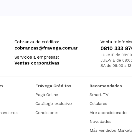
Cobranza de créditos:
Venta telefónic
cobranzas@fravega.com.ar
0810 333 87
LU-MIE de 08:00
Servicios a empresas:
JUE-VIE de 08:0
Ventas corporativas
SA de 09:00 a 13
om
Frávega Créditos
Recomendados
Pagá Online
Smart TV
Catálogo exclusivo
Celulares
nancieros
Condiciones
Aire acondicionado
Novedades
Más vendidos Market