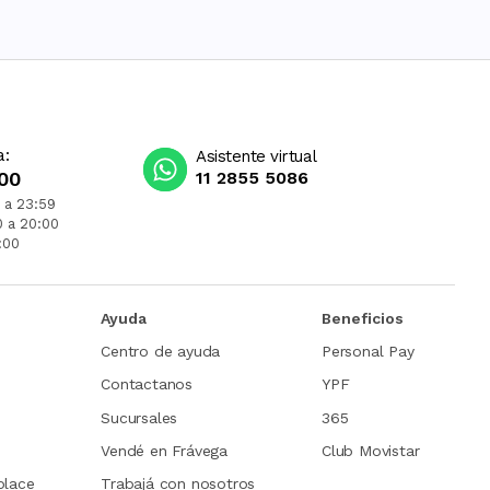
a:
Asistente virtual
00
11 2855 5086
 a 23:59
0 a 20:00
:00
Ayuda
Beneficios
Centro de ayuda
Personal Pay
Contactanos
YPF
Sucursales
365
Vendé en Frávega
Club Movistar
place
Trabajá con nosotros