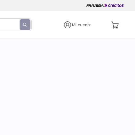
Mi cuenta
s