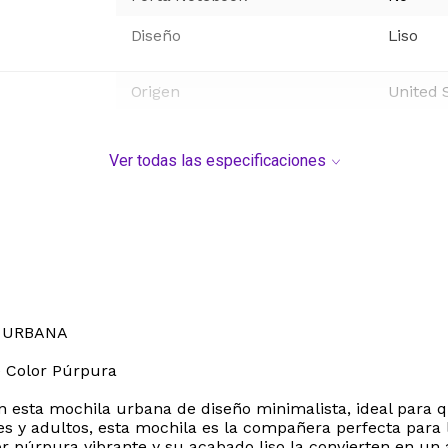
Diseño
Liso
Origen
United 
Ver todas las especificaciones
 URBANA
e Color Púrpura
 con esta mochila urbana de diseño minimalista, ideal para
 y adultos, esta mochila es la compañera perfecta para la
r púrpura vibrante y su acabado liso la convierten en un 