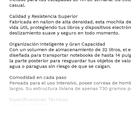
casual.
Calidad y Resistencia Superior
Fabricada en nailon de alta densidad, esta mochila d
vida útil, protegiendo tus libros y dispositivos elec
deslizamiento suave y seguro en todo momento.
Organización Inteligente y Gran Capacidad
Con un volumen de almacenamiento de 32 litros, el 
diseñada para transportar notebooks de hasta 14 pulg
la parte posterior para resguardar tus objetos de valor
agua o paraguas sin riesgo de que se caigan.
Comodidad en cada paso
Pensada para el uso intensivo, posee correas de homb
largos. Su estructura liviana de apenas 730 gramos p
Especificaciones Técnicas:
- Marca: WEPOET
- Material: Nailon impermeable de alta calidad
- Dimensiones: 46 cm de alto x 32 cm de ancho x 14
- Capacidad: 32 Litros
- Peso: 0.73 kg