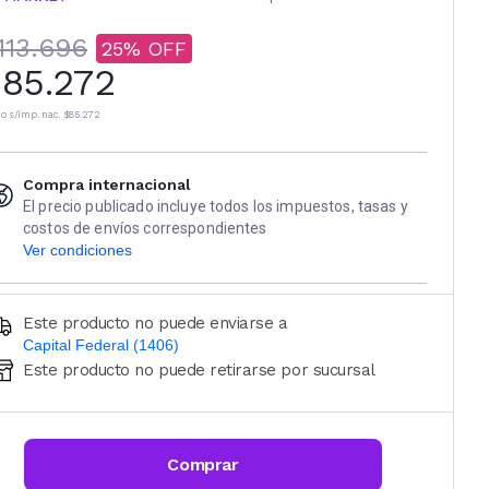
113.696
25
85.272
io s/imp. nac.
$85.272
Compra internacional
El precio publicado incluye todos los impuestos, tasas y
costos de envíos correspondientes
Ver condiciones
Este producto no puede enviarse a
Capital Federal (1406)
Este producto no puede retirarse por sucursal
Ingresá código postal (sólo números)
CALCULAR
Comprar