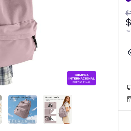
$
$
Prec