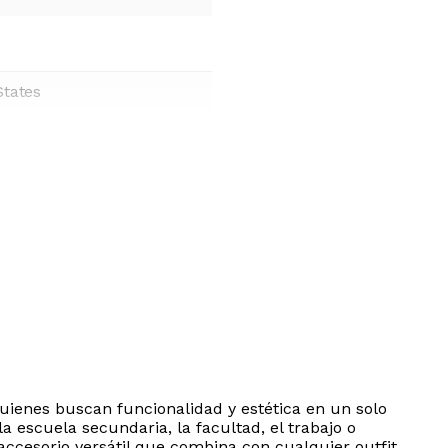
States
 quienes buscan funcionalidad y estética en un solo
 escuela secundaria, la facultad, el trabajo o
accesorio versátil que combina con cualquier outfit