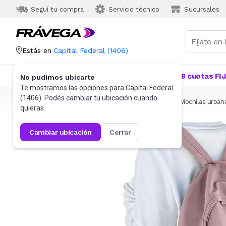
Seguí tu compra
Servicio técnico
Sucursales
Estás en
Capital Federal
(
1406
)
Categorías
Más Vendidos
Ofertas
18 cuotas FI
No pudimos ubicarte
Te mostramos las opciones para
Capital Federal
(
1406
). Podés cambiar tu ubicación cuando
Frávega
Indumentaria
Accesorios
Mochilas
Mochilas urban
quieras.
cambiar ubicación
cerrar