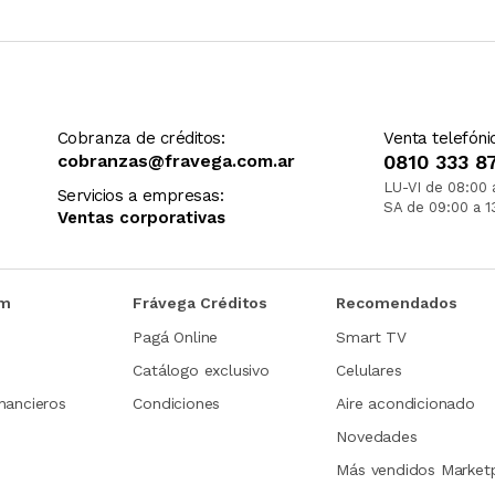
Cobranza de créditos:
Venta telefóni
cobranzas@fravega.com.ar
0810 333 8
LU-VI de 08:00 
Servicios a empresas:
SA de 09:00 a 1
Ventas corporativas
om
Frávega Créditos
Recomendados
Pagá Online
Smart TV
Catálogo exclusivo
Celulares
nancieros
Condiciones
Aire acondicionado
Novedades
Más vendidos Market