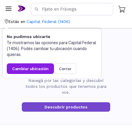
Estás en
Capital Federal
(
1406
)
No pudimos ubicarte
Te mostramos las opciones para
Capital Federal
(
1406
). Podés cambiar tu ubicación cuando
quieras.
cambiar ubicación
cerrar
La página no existe
Navegá por las categorías y descubrí
todos los productos que tenemos para
vos.
Descubrir productos