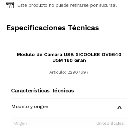
Este producto no puede retirarse por sucursal
Ingresá código postal (sólo números)
CALCULAR
Especificaciones Técnicas
Modulo de Camara USB XICOOLEE OV5640
U5M 160 Gran
Artículo:
22907697
Características Técnicas
Modelo y origen
Origen
United States