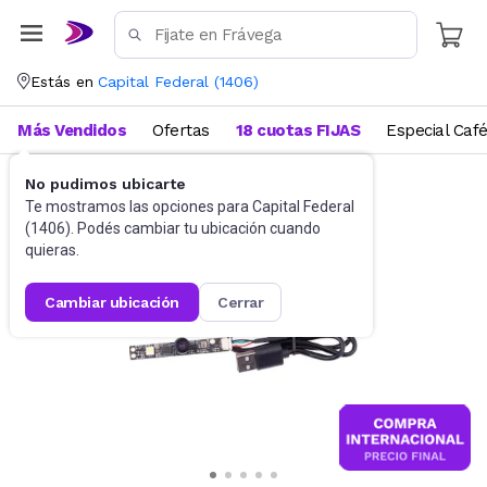
Estás en
Capital Federal
(
1406
)
Más Vendidos
Ofertas
18 cuotas FIJAS
Especial Caf
No pudimos ubicarte
Accesorios de Informática
WebCam
Te mostramos las opciones para
Capital Federal
(
1406
). Podés cambiar tu ubicación cuando
quieras.
cambiar ubicación
cerrar