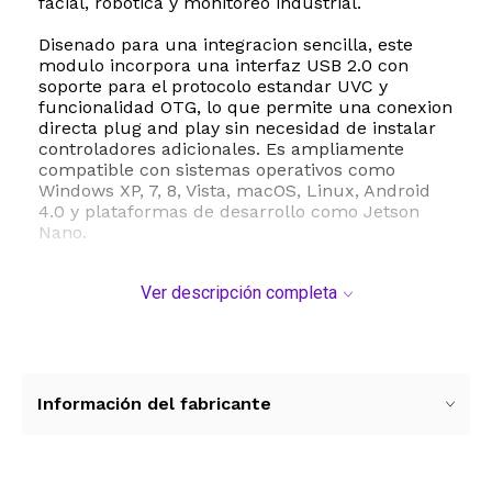
facial, robotica y monitoreo industrial.
Disenado para una integracion sencilla, este
modulo incorpora una interfaz USB 2.0 con
soporte para el protocolo estandar UVC y
funcionalidad OTG, lo que permite una conexion
directa plug and play sin necesidad de instalar
controladores adicionales. Es ampliamente
compatible con sistemas operativos como
Windows XP, 7, 8, Vista, macOS, Linux, Android
4.0 y plataformas de desarrollo como Jetson
Nano.
Entre sus caracteristicas destacadas se
Ver descripción completa
encuentran un microfono integrado, flash
incorporado para condiciones de baja
luminosidad y un procesador de senal de
imagen ISP que optimiza de forma automatica
la exposicion y el balance de blancos. Con un
peso ultra ligero de solo 3 gramos y un diseno
Información del fabricante
compacto, es la solucion perfecta para
integradores de hardware y desarrolladores que
buscan rendimiento y versatilidad en un
formato reducido.