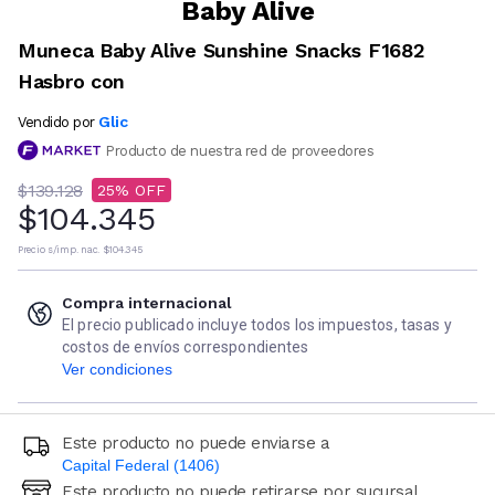
Baby Alive
Muneca Baby Alive Sunshine Snacks F1682
Hasbro con
Glic
Vendido por
Producto de nuestra red de proveedores
$139.128
25
$104.345
Precio s/imp. nac.
$104.345
Compra internacional
El precio publicado incluye todos los impuestos, tasas y
costos de envíos correspondientes
Ver condiciones
Este producto no puede enviarse a
Capital Federal (1406)
Este producto no puede retirarse por sucursal
Ingresá código postal (sólo números)