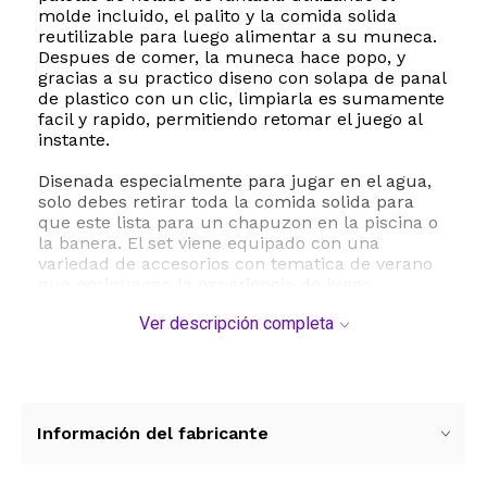
molde incluido, el palito y la comida solida
reutilizable para luego alimentar a su muneca.
Despues de comer, la muneca hace popo, y
gracias a su practico diseno con solapa de panal
de plastico con un clic, limpiarla es sumamente
facil y rapido, permitiendo retomar el juego al
instante.
Disenada especialmente para jugar en el agua,
solo debes retirar toda la comida solida para
que este lista para un chapuzon en la piscina o
la banera. El set viene equipado con una
variedad de accesorios con tematica de verano
que enriquecen la experiencia de juego,
incluyendo un traje de bano con pareo extraible,
Ver descripción completa
lentes de sol, sandalias de gladiador, dos
recipientes de comida solida, un tenedor
cuchara y un peine para modelar su hermoso
cabello negro.
Este juguete promueve el desarrollo de
Información del fabricante
habilidades sociales, la empatia y el juego
imaginativo en ninos y ninas a partir de los 3