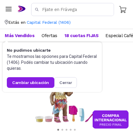
Estás en
Capital Federal
(
1406
)
Más Vendidos
Ofertas
18 cuotas FIJAS
Especial Caf
No pudimos ubicarte
Muñecas y Accesorios
Muñecas
Te mostramos las opciones para
Capital Federal
(
1406
). Podés cambiar tu ubicación cuando
quieras.
cambiar ubicación
cerrar