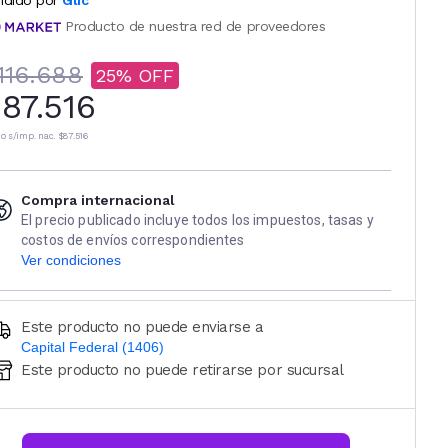
ndido por
Glic
Producto de nuestra red de proveedores
116.688
25
87.516
io s/imp. nac.
$87.516
Compra internacional
El precio publicado incluye todos los impuestos, tasas y
costos de envíos correspondientes
Ver condiciones
Este producto no puede enviarse a
Capital Federal (1406)
Este producto no puede retirarse por sucursal
Ingresá código postal (sólo números)
CALCULAR