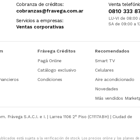
Cobranza de créditos:
Venta telefóni
cobranzas@fravega.com.ar
0810 333 8
LU-VI de 08:00 
Servicios a empresas:
SA de 09:00 a 1
Ventas corporativas
om
Frávega Créditos
Recomendados
Pagá Online
Smart TV
Catálogo exclusivo
Celulares
nancieros
Condiciones
Aire acondicionado
Novedades
Más vendidos Market
com.
Frávega S.A.C.I. e I. | Larrea 1106 2° Piso (C1117ABH) | Ciudad de
blicados está sujeta a la verificación de stock. Los precios online y los planes de