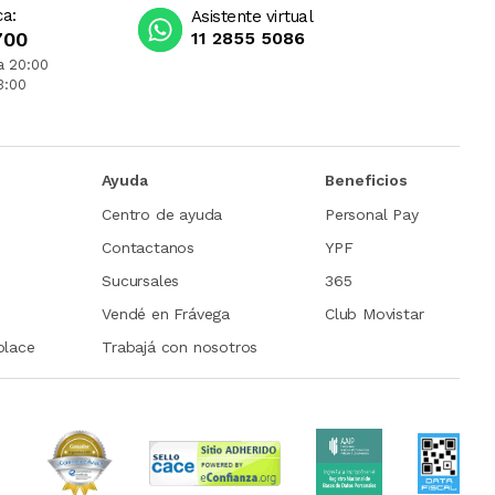
ca:
Asistente virtual
700
11 2855 5086
a 20:00
3:00
Ayuda
Beneficios
Centro de ayuda
Personal Pay
Contactanos
YPF
Sucursales
365
Vendé en Frávega
Club Movistar
place
Trabajá con nosotros