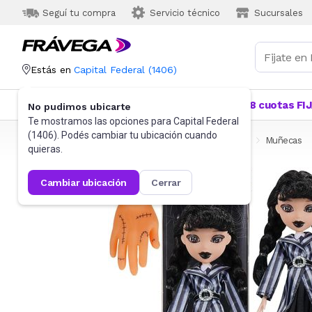
Seguí tu compra
Servicio técnico
Sucursales
Estás en
Capital Federal
(
1406
)
Categorías
Más Vendidos
Ofertas
18 cuotas FI
No pudimos ubicarte
Te mostramos las opciones para
Capital Federal
(
1406
). Podés cambiar tu ubicación cuando
Frávega
Juguetes y Juegos
Muñecas y Accesorios
Muñecas
quieras.
cambiar ubicación
cerrar