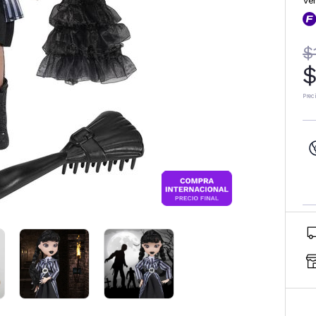
Ve
$
$
Prec