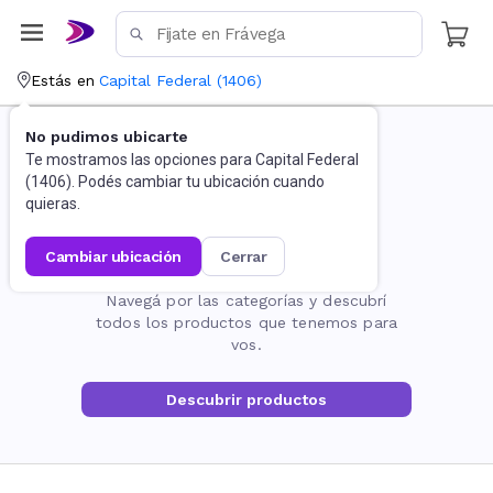
Estás en
Capital Federal
(
1406
)
No pudimos ubicarte
Te mostramos las opciones para
Capital Federal
(
1406
). Podés cambiar tu ubicación cuando
quieras.
cambiar ubicación
cerrar
La página no existe
Navegá por las categorías y descubrí
todos los productos que tenemos para
vos.
Descubrir productos