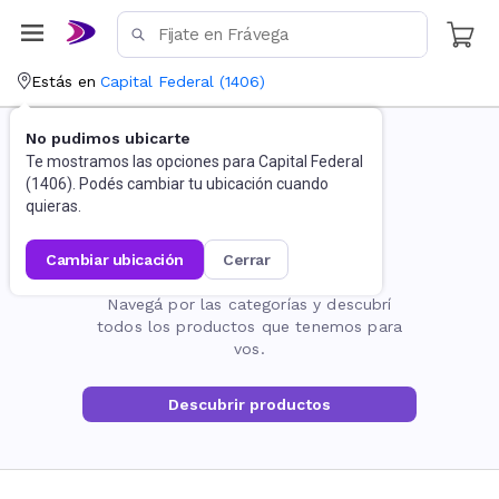
Estás en
Capital Federal
(
1406
)
No pudimos ubicarte
Te mostramos las opciones para
Capital Federal
(
1406
). Podés cambiar tu ubicación cuando
quieras.
cambiar ubicación
cerrar
La página no existe
Navegá por las categorías y descubrí
todos los productos que tenemos para
vos.
Descubrir productos