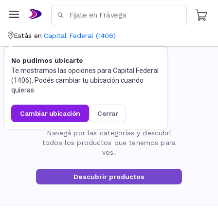
Estás en
Capital Federal
(
1406
)
No pudimos ubicarte
Te mostramos las opciones para
Capital Federal
(
1406
). Podés cambiar tu ubicación cuando
quieras.
cambiar ubicación
cerrar
La página no existe
Navegá por las categorías y descubrí
todos los productos que tenemos para
vos.
Descubrir productos