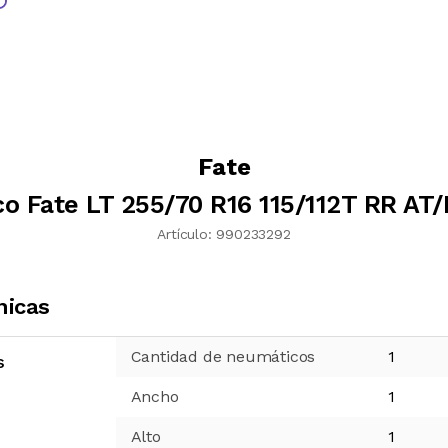
Fate
o Fate LT 255/70 R16 115/112T RR AT/
Artículo:
990233292
nicas
Cantidad de neumáticos
1
s
Ancho
1
Alto
1