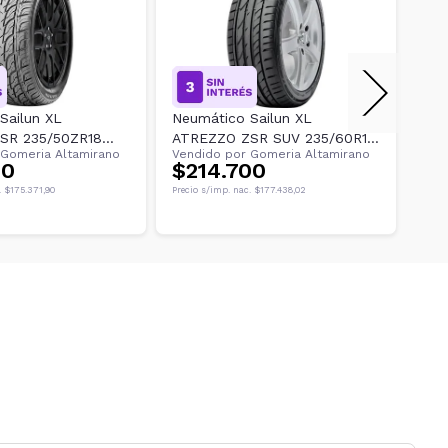
Neumático Sailun XL
Neu
SR 235/50ZR18
ATREZZO ZSR SUV 235/60R18
Gomeria Altamirano
Vendido por
Gomeria Altamirano
Ven
107V
00
$214.700
$1
.
$175.371,90
Precio s/imp. nac.
$177.438,02
Preci
Env