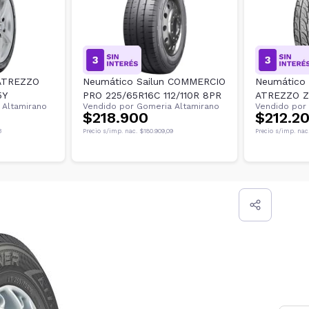
 ATREZZO
Neumático Sailun COMMERCIO
Neumático Sailun XL
5Y
PRO 225/65R16C 112/110R 8PR
ATREZZO Z
 Altamirano
Vendido por
Gomeria Altamirano
Vendido por
101Y
$218.900
$212.2
3
Precio s/imp. nac.
$180.909,09
Precio s/imp. nac