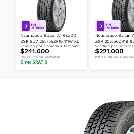
Neumático Sailun ATREZZO
Neumático Sailun
ZSR SUV 255/55ZR19 111W XL
ZSR 225/50ZR18 9
Vendido por
Gomeria Altamirano
Vendido por
Gomeria
$241.600
$221.000
Precio s/imp. nac.
$199.669,42
Precio s/imp. nac.
$182.644,6
Envío
GRATIS