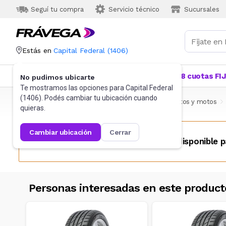
Seguí tu compra
Servicio técnico
Sucursales
Estás en
Capital Federal
(
1406
)
Categorías
Más Vendidos
Ofertas
18 cuotas FI
No pudimos ubicarte
Te mostramos las opciones para
Capital Federal
(
1406
). Podés cambiar tu ubicación cuando
Frávega
Autos, Motos y Otros
Accesorios para autos y motos
quieras.
cambiar ubicación
cerrar
Este producto no se encuentra disponible p
Personas interesadas en este product