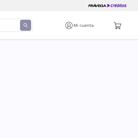
Mi cuenta
s