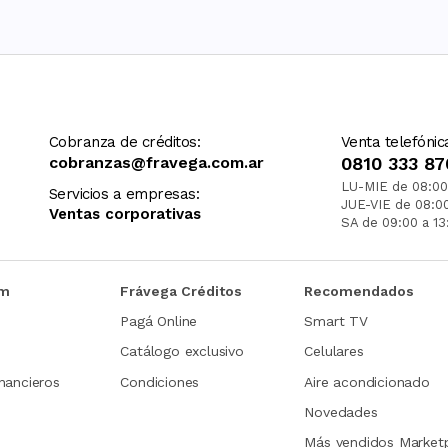
Cobranza de créditos:
Venta telefónic
cobranzas@fravega.com.ar
0810 333 87
LU-MIE de 08:00
Servicios a empresas:
JUE-VIE de 08:0
Ventas corporativas
SA de 09:00 a 13
om
Frávega Créditos
Recomendados
Pagá Online
Smart TV
Catálogo exclusivo
Celulares
nancieros
Condiciones
Aire acondicionado
Novedades
Más vendidos Market