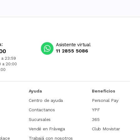
a:
Asistente virtual
00
11 2855 5086
 a 23:59
0 a 20:00
:00
Ayuda
Beneficios
Centro de ayuda
Personal Pay
Contactanos
YPF
Sucursales
365
Vendé en Frávega
Club Movistar
place
Trabajá con nosotros