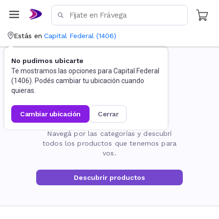
Estás en
Capital Federal
(
1406
)
No pudimos ubicarte
Te mostramos las opciones para
Capital Federal
(
1406
). Podés cambiar tu ubicación cuando
quieras.
cambiar ubicación
cerrar
La página no existe
Navegá por las categorías y descubrí
todos los productos que tenemos para
vos.
Descubrir productos