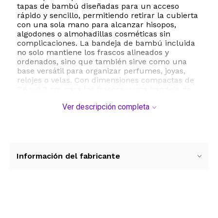
tapas de bambú diseñadas para un acceso
rápido y sencillo, permitiendo retirar la cubierta
con una sola mano para alcanzar hisopos,
algodones o almohadillas cosméticas sin
complicaciones. La bandeja de bambú incluida
no solo mantiene los frascos alineados y
ordenados, sino que también sirve como una
base versátil para organizar perfumes, joyas,
relojes o velas. Con dimensiones compactas de
7.6 x 9.2 cm para los frascos y una bandeja de
20.3 x 11.4 cm, este kit es ideal para encimeras
Ver descripción completa
de baño, tocadores o mesas de noche donde el
espacio es valioso. Su estética neutra y
materiales naturales se adaptan perfectamente
a diversos estilos de decoración, desde lo
moderno hasta lo rústico, garantizando
durabilidad y resistencia en ambientes
Información del fabricante
húmedos. Es la solución perfecta para
mantener sus artículos de higiene personal
libres de polvo y siempre al alcance de la mano.
ESTE PRODUCTO VIENE DE USA DENTRO DEL
Ver más contenido
MARCO DEL SERVICIO "PUERTA A PUERTA" QUE