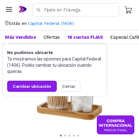
Estás en
Capital Federal
(
1406
)
Más Vendidos
Ofertas
18 cuotas FIJAS
Especial Caf
No pudimos ubicarte
Baño
Accesorios de baño
Te mostramos las opciones para
Capital Federal
(
1406
). Podés cambiar tu ubicación cuando
quieras.
cambiar ubicación
cerrar