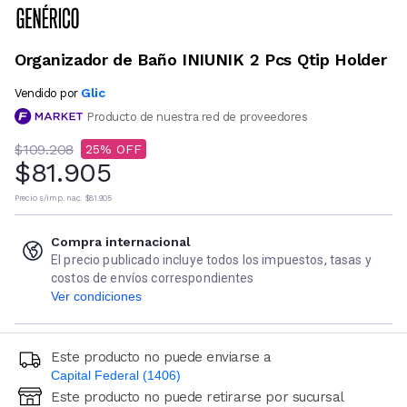
Organizador de Baño INIUNIK 2 Pcs Qtip Holder
Glic
Vendido por
Producto de nuestra red de proveedores
$109.208
25
$81.905
Precio s/imp. nac.
$81.905
Compra internacional
El precio publicado incluye todos los impuestos, tasas y
costos de envíos correspondientes
Ver condiciones
Este producto no puede enviarse a
Capital Federal (1406)
Este producto no puede retirarse por sucursal
Ingresá código postal (sólo números)